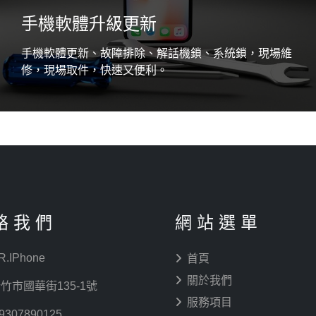
手機軟體升級更新
手機軟體更新、故障排除、解話機鎖、系統鎖，現場維
修，現場取件，快速又便利。
絡 我 們
網 站 選 單
R.IPhone
首頁
關於我們
竹市國華街135-1號
服務項目
9307890125